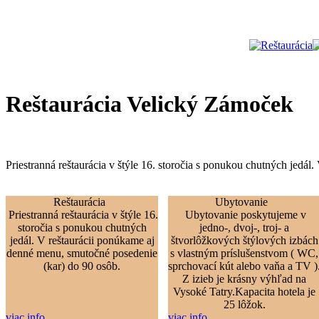
Reštaurácia Velický Zámoček
Priestranná reštaurácia v štýle 16. storočia s ponukou chutných jedá
Reštaurácia
Ubytovanie
Priestranná reštaurácia v štýle 16.
Ubytovanie poskytujeme v
storočia s ponukou chutných
jedno-, dvoj-, troj- a
jedál. V reštaurácii ponúkame aj
štvorlôžkových štýlových izbách
denné menu, smutočné posedenie
s vlastným príslušenstvom ( WC,
(kar) do 90 osôb.
sprchovací kút alebo vaňa a TV )
Z izieb je krásny výhľad na
Vysoké Tatry.Kapacita hotela je
25 lôžok.
viac info
viac info