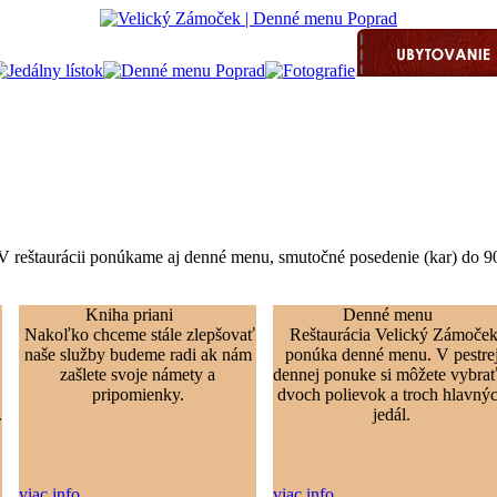
l. V reštaurácii ponúkame aj denné menu, smutočné posedenie (kar) do 9
Kniha priani
Denné menu
Nakoľko chceme stále zlepšovať
Reštaurácia Velický Zámoče
naše služby budeme radi ak nám
ponúka denné menu. V pestre
zašlete svoje námety a
dennej ponuke si môžete vybrať
pripomienky.
dvoch polievok a troch hlavný
.
jedál.
viac info
viac info