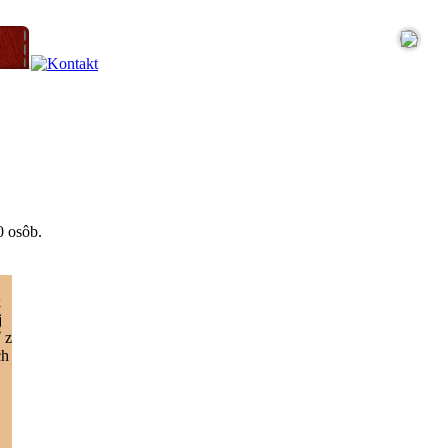
0 osôb.
k
j
 z
ch